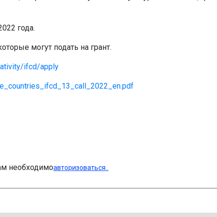
2022 года.
которые могут подать на грант.
ativity/ifcd/apply
ble_countries_ifcd_13_call_2022_en.pdf
Вам необходимо
авторизоваться..