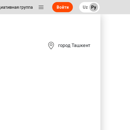
иативная группа
Uz
Ру
Войти
город Ташкент