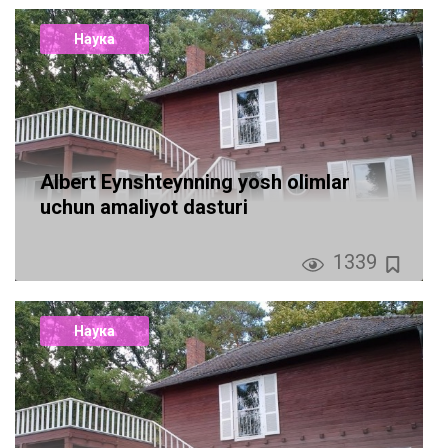
Наука
Аlbert Eynshteynning yosh olimlar
uchun amaliyot dasturi
1339
Наука